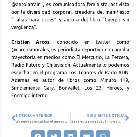
@antolarrain_, es comunicadora feminista, activista
por la diversidad corporal, creadora del manifiesto
“Tallas para todes” y autora del libro “Cuerpo sin
vergüenza”.
Cristian Arcos
, conocido en twitter como
@carcosmorales, es periodista deportivo con amplia
trayectoria en medios como El Mercurio, La Tercera,
Radio Futuro y Chilevisión. Actualmente lo podemos
escuchar en el programa Los Tenores de Rado ADN.
Además es autor de libros como Minuto 119,
Simplemente Gary, Bonvallet, Los 23, Héroes, y
Enemigo interno
NOTICIA ANTERIOR
SIGUIENTE NOTICIA
¡Ya puedes escuchar el nuevo episodio del podcast #ConversemosdeSaludMental, junto al periodista Cristián Arcos!
¡Ya se estrenó el séptimo episodio del podcast “Conversemos de Salud Mental”!