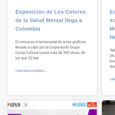
Exposición de Los Colores
Ex
de la Salud Mental llega a
s
Colombia
M
R
El concurso internacional de artes gráficas
llevado a cabo por la Corporación Grupo
“Mu
Cetep Cultura reunió más de 300 obras, de
tít
las que 32 han
inv
de
CONTINUA LEYENDO...
CON