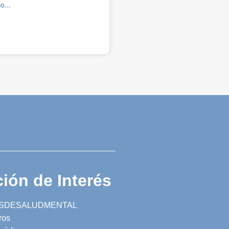
O...
ión de Interés
SDESALUDMENTAL
ros