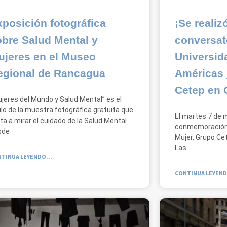
posición fotográfica
¡Se realiz
obre Salud Mental y
conversat
ujeres en el Museo
Universid
egional de Rancagua
Américas 
Cetep en 
jeres del Mundo y Salud Mental” es el
ulo de la muestra fotográfica gratuita que
El martes 7 de 
ita a mirar el cuidado de la Salud Mental
conmemoración d
sde
Mujer, Grupo Cet
Las
TINUA LEYENDO...
CONTINUA LEYEND