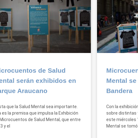
icrocuentos de Salud
Microcuen
ental serán exhibidos en
Mental se
arque Araucano
Bandera
ta que la Salud Mental sea importante.
Con la exhibici
 es la premisa que impulsa la Exhibición
sobre distintas
Microcuentos de Salud Mental, que entre
este miércoles 
13 y el
Mental se tomó 