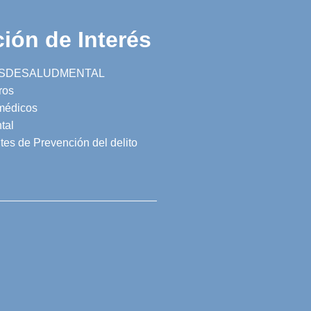
ión de Interés
SDESALUDMENTAL
ros
 médicos
tal
tes de Prevención del delito