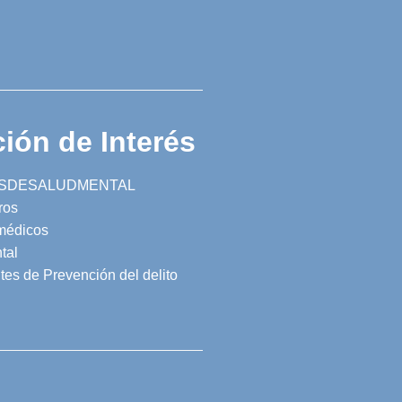
ión de Interés
SDESALUDMENTAL
ros
 médicos
tal
tes de Prevención del delito