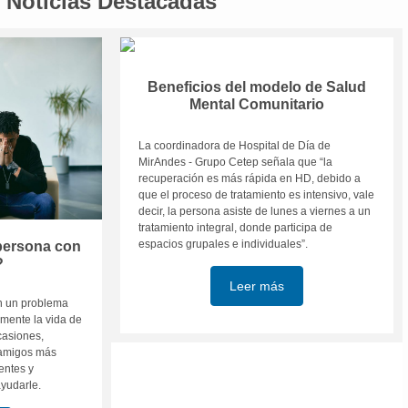
Noticias Destacadas
Beneficios del modelo de Salud
Mental Comunitario
La coordinadora de Hospital de Día de
MirAndes - Grupo Cetep señala que “la
recuperación es más rápida en HD, debido a
que el proceso de tratamiento es intensivo, vale
decir, la persona asiste de lunes a viernes a un
tratamiento integral, donde participa de
espacios grupales e individuales”.
persona con
?
Leer más
n un problema
amente la vida de
casiones,
y amigos más
entes y
ayudarle.