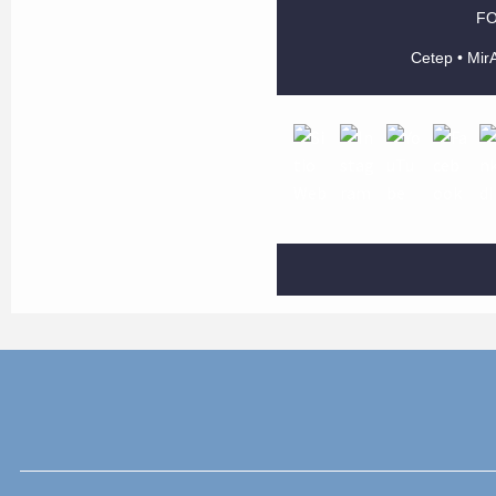
FO
Cetep • MirA