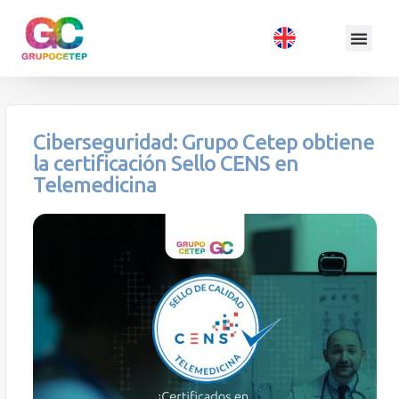
Ciberseguridad: Grupo Cetep obtiene
la certificación Sello CENS en
Telemedicina