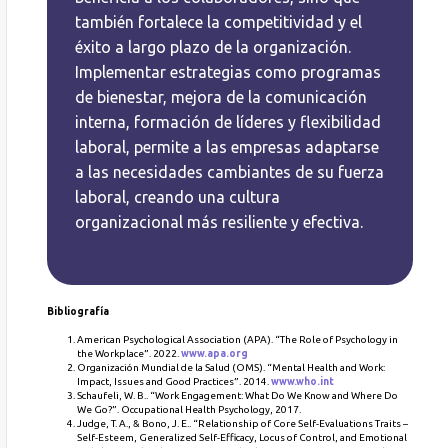
también fortalece la competitividad y el
éxito a largo plazo de la organización.
Implementar estrategias como programas
de bienestar, mejora de la comunicación
interna, formación de líderes y flexibilidad
laboral, permite a las empresas adaptarse
a las necesidades cambiantes de su fuerza
laboral, creando una cultura
organizacional más resiliente y efectiva.
Bibliografía
American Psychological Association (APA). “The Role of Psychology in
the Workplace”.
2022.
www.apa.org
Organización Mundial de la Salud (OMS).
“Mental Health and Work:
Impact, Issues and Good Practices”.
2014.
www.who.int
Schaufeli, W. B.. “Work Engagement: What Do We Know and Where Do
We Go?”.
Occupational Health Psychology, 2017.
Judge, T. A., & Bono, J. E.. “Relationship of Core Self-Evaluations Traits –
Self-Esteem, Generalized Self-Efficacy, Locus of Control, and Emotional