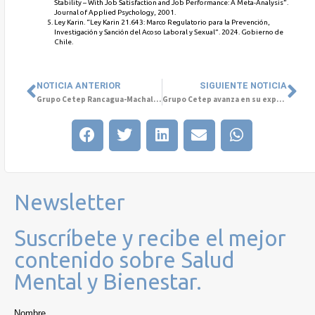
Stability – With Job Satisfaction and Job Performance: A Meta-Analysis”.
Journal of Applied Psychology, 2001.
Ley Karin. “Ley Karin 21.643: Marco Regulatorio para la Prevención,
Investigación y Sanción del Acoso Laboral y Sexual”. 2024. Gobierno de
Chile.
NOTICIA ANTERIOR
SIGUIENTE NOTICIA
Grupo Cetep Rancagua-Machalí acerca la salud mental a la comunidad con charlas presenciales y online
Grupo Cetep avanza en su expansión internacional en Colombia
Newsletter
Suscríbete y recibe el mejor
contenido sobre Salud
Mental y Bienestar.