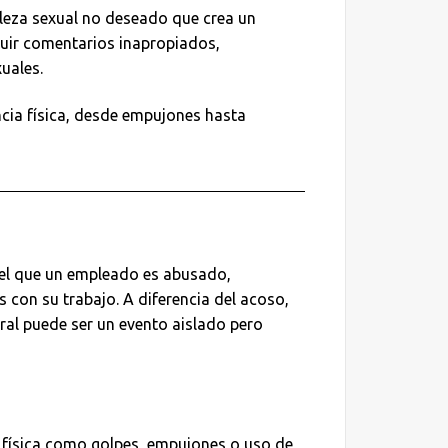
eza sexual no deseado que crea un
luir comentarios inapropiados,
uales.
ncia física, desde empujones hasta
en el que un empleado es abusado,
con su trabajo. A diferencia del acoso,
oral puede ser un evento aislado pero
n física como golpes, empujones o uso de